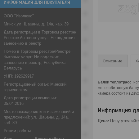
ИНФОРМАЦИЯ ДЛЯ ПОКУПАТЕЛЯ
ООО "Изолюкс"
Минск,ул. Шабаны, д. 14а, каб. 39
Дата регистрации в Торговом реестре/
Реестре бытовых услуг: Не подлежит
занесению в реестр
Номер в Торговом реестре/Реестре
бытовых услуг: Не подлежит
Описание
Х
занесению в реестр, Республика
Беларусь
УНП: 192629917
Балки теплотрасс
исп
Регистрационный орган: Минский
железобетонную балку 
горисполком
камера состоит из дву
Дата регистрации компании:
05.04.2016
Информация дл
Местонахождение книги замечаний и
предложений: ул. Шабаны, д. 14а,
Цена:
Цену уточняйт
каб. 39
Режим работы:
День
Время работы