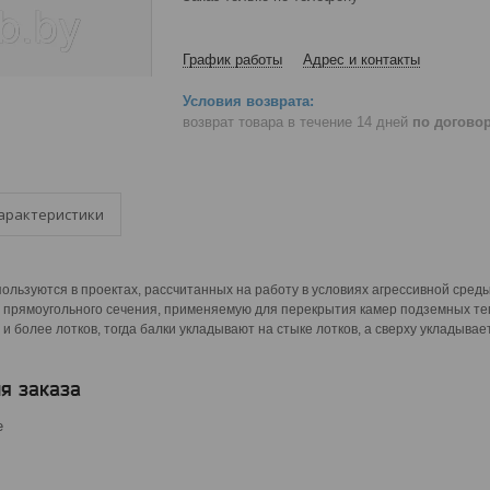
График работы
Адрес и контакты
возврат товара в течение 14 дней
по догово
арактеристики
ользуются в проектах, рассчитанных на работу в условиях агрессивной сре
прямоугольного сечения, применяемую для перекрытия камер подземных тепл
х и более лотков, тогда балки укладывают на стыке лотков, а сверху укладыва
я заказа
е