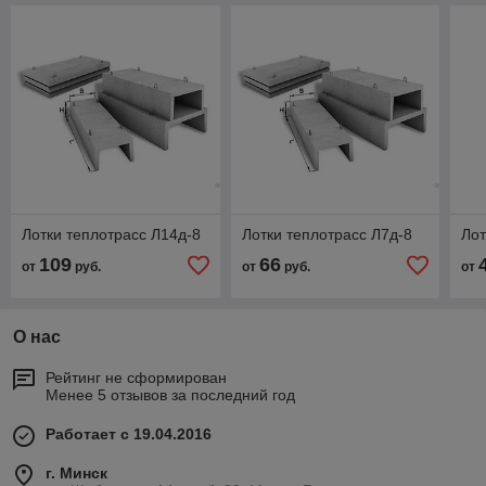
Лотки теплотрасс Л14д-8
Лотки теплотрасс Л7д-8
Лот
109
66
от
руб.
от
руб.
от
О нас
Рейтинг не сформирован
Менее 5 отзывов за последний год
Работает с 19.04.2016
г. Минск