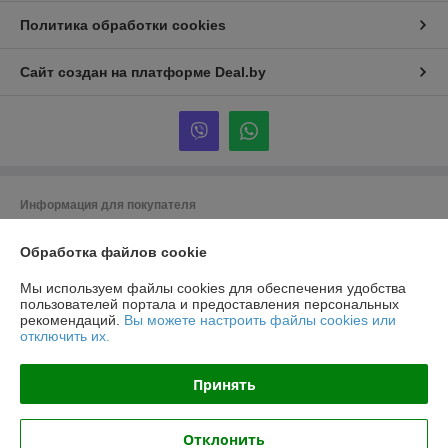
Политика обработки cookies
Сайт создан на платформе Deal.by
Информация для покупателя
Юридическое лицо:
ООО "Изолюкс"
Обработка файлов cookie
Минск,ул. Шабаны, д. 14а, каб. 39
Регистрационный номер ЕГР: 192629917
Мы используем файлы cookies для обеспечения удобства
пользователей портала и предоставления персональных
УНП: 192629917
рекомендаций.
Вы можете настроить файлы cookies или
отключить их.
Регистрационный орган: Минский горисполком
Дата регистрации компании: 05.04.2016
Принять
Ссылка на свидетельство/лицензию
Отклонить
Местонахождение книги жалоб и предложений: ул. Шабаны, д. 14а,