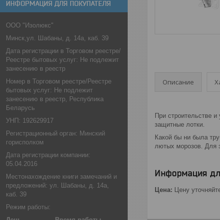
ИНФОРМАЦИЯ ДЛЯ ПОКУПАТЕЛЯ
ООО "Изолюкс"
Минск,ул. Шабаны, д. 14а, каб. 39
Дата регистрации в Торговом реестре/
Реестре бытовых услуг: Не подлежит
занесению в реестр
Описание
Х
Номер в Торговом реестре/Реестре
бытовых услуг: Не подлежит
занесению в реестр, Республика
Беларусь
При строительстве и
УНП: 192629917
защитные лотки.
Регистрационный орган: Минский
Какой бы ни была тр
горисполком
лютых морозов. Для э
Дата регистрации компании:
05.04.2016
Информация дл
Местонахождение книги замечаний и
предложений: ул. Шабаны, д. 14а,
Цена:
Цену уточняйт
каб. 39
Режим работы:
День
Время работы