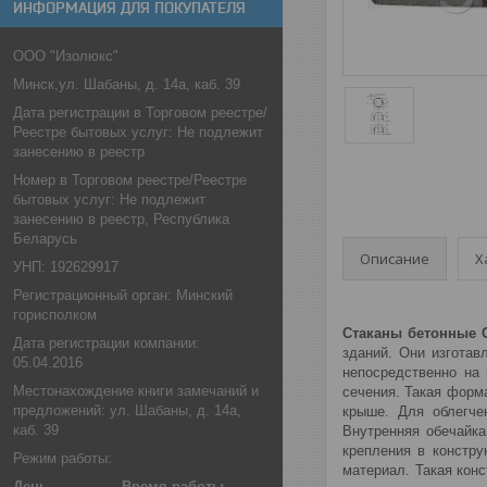
ИНФОРМАЦИЯ ДЛЯ ПОКУПАТЕЛЯ
ООО "Изолюкс"
Минск,ул. Шабаны, д. 14а, каб. 39
Дата регистрации в Торговом реестре/
Реестре бытовых услуг: Не подлежит
занесению в реестр
Номер в Торговом реестре/Реестре
бытовых услуг: Не подлежит
занесению в реестр, Республика
Беларусь
Описание
Х
УНП: 192629917
Регистрационный орган: Минский
горисполком
Стаканы бетонные
Дата регистрации компании:
зданий. Они изготав
05.04.2016
непосредственно на
Местонахождение книги замечаний и
сечения. Такая форм
предложений: ул. Шабаны, д. 14а,
крыше. Для облегче
каб. 39
Внутренняя обечайка
крепления в констр
Режим работы:
материал. Такая кон
День
Время работы