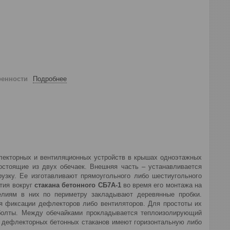
ренности
Подробнее
екторных и вентиляционных устройств в крышах одноэтажных
остоящие из двух обечаек. Внешняя часть – устанавливается
узку. Ее изготавливают прямоугольного либо шестиугольного
ытия вокруг
стакана бетонного
СБ7А-1
во время его монтажа на
елиям в них по периметру закладывают деревянные пробки.
я фиксации дефлекторов либо вентиляторов. Для простоты их
 болты. Между обечайками прокладывается теплоизолирующий
й дефлекторных бетонных стаканов имеют горизонтальную либо