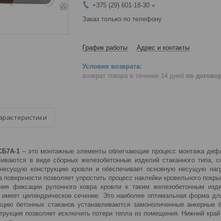
+375 (29) 601-18-30
Заказ только по телефону
График работы
Адрес и контакты
возврат товара в течение 14 дней
по догово
арактеристики
СБ7А-1
– это монтажные элементы облегчающие процесс монтажа дефл
ливаются в виде сборных железобетонные изделий стаканного типа, с
 несущую конструкцию кровли и обеспечивает основную несущую нагр
а поверхности позволяет упростить процесс наклейки кровельного покр
ния фиксации рулонного ковра кровли к таким железобетонным изд
 имеет цилиндрическое сечение. Это наиболее оптимальная форма дл
укцию бетонных стаканов устанавливаются замоноличенные анкерные
струкция позволяет исключить потери тепла из помещения. Нижний кра