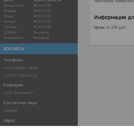
наклонную поверхнос
Понедельник
08:30-17:00
Вторник
08:30-17:00
Информация дл
Среда
08:30-17:00
Четверг
08:30-17:00
Пятница
08:30-16:00
Цена:
от 205
руб.
Суббота
Выходной
Воскресенье
Выходной
КОНТАКТЫ
+375 (29) 601-18-30
+375 (17) 399-23-52
ООО "Изолюкс"
Сергей
ул. Шабаны, д. 14а, каб. 39, Минск,
Беларусь