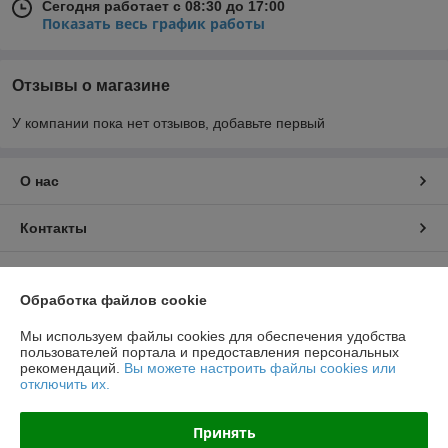
Сегодня работает с 08:30 до 17:00
Показать весь график работы
Отзывы о магазине
У компании пока нет отзывов, добавьте первый
О нас
Контакты
Доставка и оплата
Обработка файлов cookie
График работы
Мы используем файлы cookies для обеспечения удобства
пользователей портала и предоставления персональных
рекомендаций.
Вы можете настроить файлы cookies или
Полная версия сайта
отключить их.
Политика обработки cookies
Принять