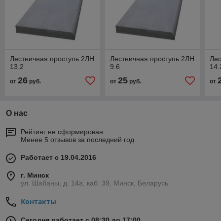
Лестничная проступь 2ЛН
Лестничная проступь 2ЛН
Лес
13.2
9.6
14.
26
25
от
руб.
от
руб.
от
О нас
Рейтинг не сформирован
Менее 5 отзывов за последний год
Работает с 19.04.2016
г. Минск
ул. Шабаны, д. 14а, каб. 39, Минск, Беларусь
Контакты
Сегодня работает с 08:30 до 17:00