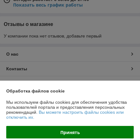
Показать весь график работы
Отзывы о магазине
У компании пока нет отзывов, добавьте первый
О нас
Контакты
Доставка и оплата
Обработка файлов cookie
График работы
Мы используем файлы cookies для обеспечения удобства
пользователей портала и предоставления персональных
рекомендаций.
Вы можете настроить файлы cookies или
Полная версия сайта
отключить их.
Политика обработки cookies
Принять